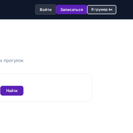
Войти
Записаться
Я грумер ✂️
х прогулок
Найти