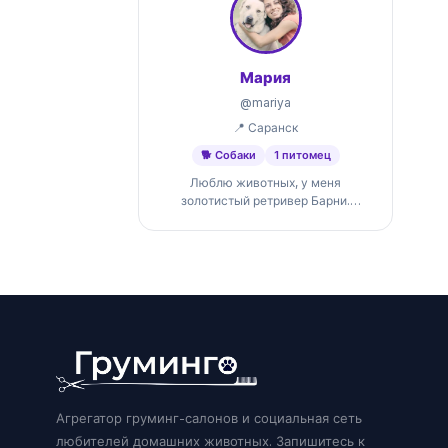
Мария
@mariya
📍 Саранск
🐕 Собаки
1 питомец
Люблю животных, у меня
золотистый ретривер Барни.
Активно участвую в выставках.
Агрегатор груминг-салонов и социальная сеть
любителей домашних животных. Запишитесь к