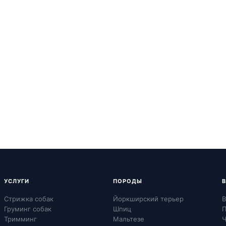
УСЛУГИ
ПОРОДЫ
Стрижка собак
Йоркширский терьер
В
Груминг собак
Шпиц
П
Тримминг
Мальтезе
Ч